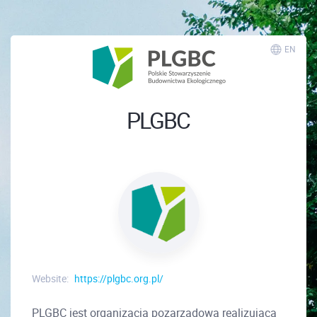
EN
PLGBC
Website:
https://plgbc.org.pl/
PLGBC jest organizacją pozarządową realizującą