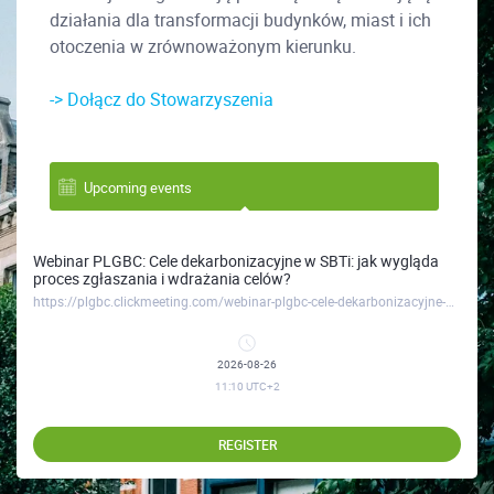
działania dla transformacji budynków, miast i ich
otoczenia w zrównoważonym kierunku.
-> Dołącz do Stowarzyszenia
Upcoming events
Webinar PLGBC: Cele dekarbonizacyjne w SBTi: jak wygląda
proces zgłaszania i wdrażania celów?
https://plgbc.clickmeeting.com/webinar-plgbc-cele-dekarbonizacyjne-w-sbti-jak-wyglada-proces-zglaszania-i-wdrazania-celow-
2026-08-26
11:10
UTC+2
REGISTER